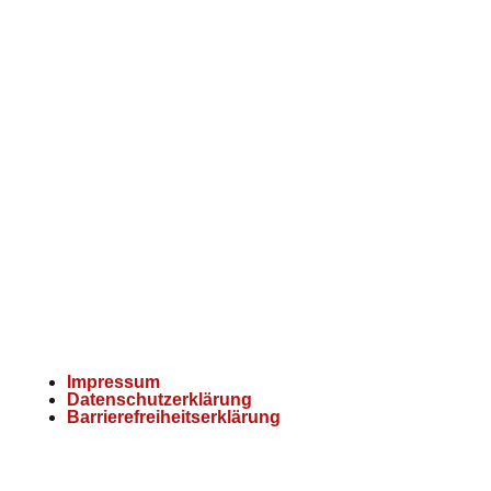
Kontakt
Anschrift:
Ostlandstraße 25, 51688 Wipperfürth
Telefon:
02267 / 887810
Fax:
02267 / 8878130
E-Mail:
kontakt@afs-wipp.de
Impressum
Datenschutzerklärung
Barrierefreiheitserklärung