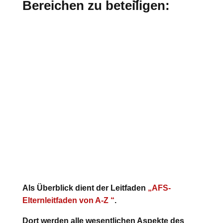
Bereichen zu beteiligen:
Mitwirken in Gremien
(Klassenpflegschaft, Schulpflegschaft,
Schulkonferenz, Förderverein)
Vorbereitung und Durchführung von
verschiedenen Festen im Schuljahr
Teilnahme an
Informationsveranstaltungen für
Eltern
(UK-Unterstützte Kommunikation,
Übergang Schule-Beruf)
Als Überblick dient der Leitfaden
„AFS-
Elternleitfaden von A-Z “
.
Dort werden alle wesentlichen Aspekte des