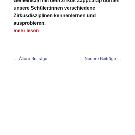
Gemeinsam mit dem Zirkus ZappZarap durften
unsere Schüler:innen verschiedene
Zirkusdisziplinen kennenlernen und
ausprobieren.
mehr lesen
←
Ältere Beiträge
Neuere Beiträge
→